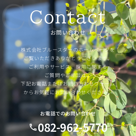
Contact
Contact
お問い合わせ
株式会社ブルースターのホームページを
ご覧いただきありがとうございます。
ご利用やサービス、採用に関する
ご質問やご相談は、
下記お電話またはお問い合わせフォーム
からお気軽にお問い合わせください。
お電話でのお問い合わせ
082-962-5770